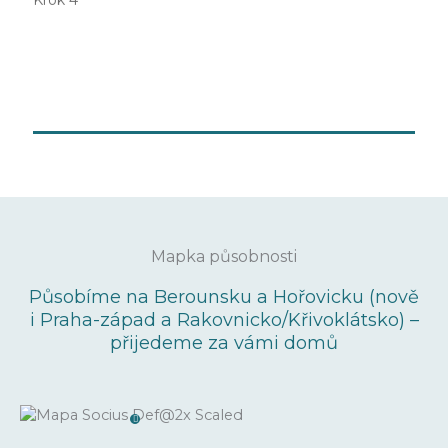
Krok 4
– podle toho, co je pro
sociální poradenství
vás teď nejdůležitější.
Mapka působnosti
Působíme na Berounsku a Hořovicku (nově
i Praha-západ a Rakovnicko/Křivoklátsko) –
přijedeme za vámi domů