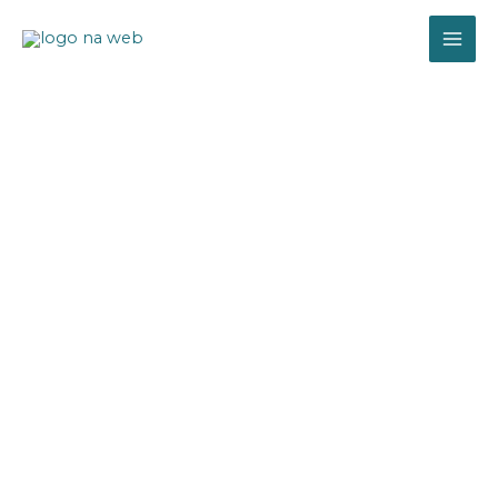
Přeskočit
na
obsah