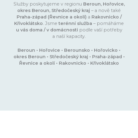
Služby poskytujeme v regionu
Beroun, Hořovice,
okres Beroun, Středočeský kraj
– a nově také
Praha-západ (Řevnice a okolí)
a
Rakovnicko /
Křivoklátsko
. Jsme
terénní služba
– pomáháme
u vás doma / v domácnosti
podle vaší potřeby
a naší kapacity.
Beroun • Hořovice • Berounsko • Hořovicko •
okres Beroun • Středočeský kraj • Praha-západ •
Řevnice a okolí • Rakovnicko • Křivoklátsko
Desatero pro pečovatele