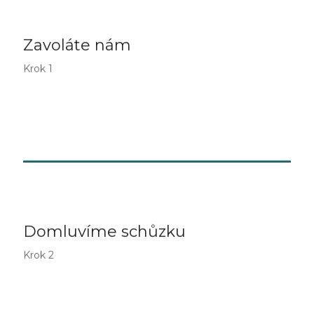
Krok 1
Zavoláte nám
Krátce popíšete situaci a co teď potřebujete
Krok 1
(péče doma, odlehčení, poradenství).
Krok 2
Domluvíme schůzku
Ověříme kapacity, vysvětlíme možnosti
Krok 2
služby a domluvíme termín setkání.