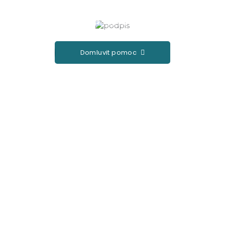
podle vaší situace.
Ředitelka
Domluvit pomoc