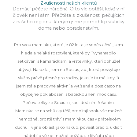
Zkušenosti našich klientů
Domácí péče je náročná. O to víc potěší, když v ní
člověk není sám. Přečtěte si zkušenosti pečujících
z našeho regionu, kterým jsme pomohli prakticky
doma nebo poradenstvím.
Pro svou maminku, které je 82 let a je soběstačná, jsem
hledala nějaké rozptýlení, které by jí vynahradilo
setkávání s kamarádkami a vrstevníky, kteří bohužel
ubývají. Narazila jsem na Socius, z.ú., která poskytuje
služby právě přesně pro rodiny, jako je ta má, kdy já
jsem stále pracovně aktivní a vytížená a dost často na
obyčejné poklábosení s babičkou není moc času.
Pečovatelky ze Sociusu jsou ideálním řešením.
Maminka se na schůzky těší, probírají spolu vše možné
i nemožné, prostě tráví s maminkou čas v přátelském
duchu. I v jiné oblasti jako nákup, pověsit prádlo, uklidit
nádobí o vše je možné požádat, děvčata ráda