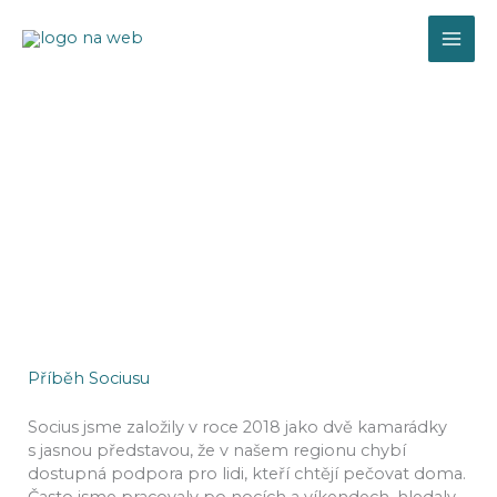
Přeskočit
na
obsah
O nás
Příběh Sociusu
Socius jsme založily v roce 2018 jako dvě kamarádky
s jasnou představou, že v našem regionu chybí
dostupná podpora pro lidi, kteří chtějí pečovat doma.