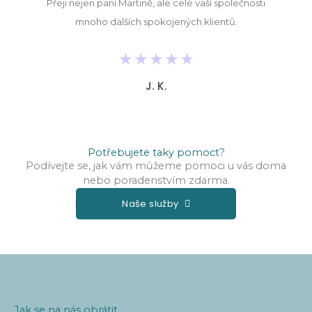
Přeji nejen paní Martině, ale celé vaší společnosti
mnoho dalších spokojených klientů.
★
★
★
★
★
J. K.
Potřebujete taky pomoct?
Podívejte se, jak vám můžeme pomoci u vás doma
nebo poradenstvím zdarma.
Naše služby
Jak se na nás obrátit