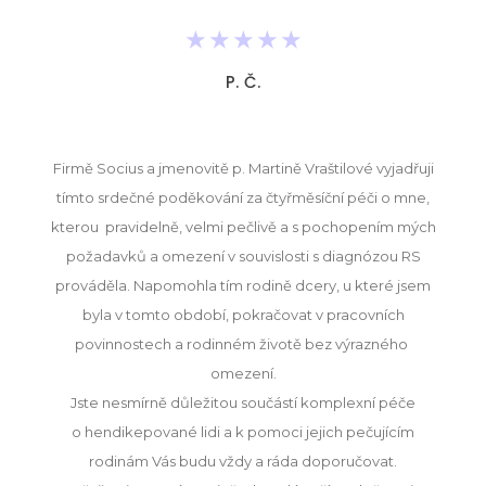
★
★
★
★
★
P. Č.
Firmě Socius a jmenovitě p. Martině Vraštilové vyjadřuji
tímto srdečné poděkování za čtyřměsíční péči o mne,
kterou pravidelně, velmi pečlivě a s pochopením mých
požadavků a omezení v souvislosti s diagnózou RS
prováděla. Napomohla tím rodině dcery, u které jsem
byla v tomto období, pokračovat v pracovních
povinnostech a rodinném životě bez výrazného
omezení.
Jste nesmírně důležitou součástí komplexní péče
o hendikepované lidi a k pomoci jejich pečujícím
rodinám Vás budu vždy a ráda doporučovat.