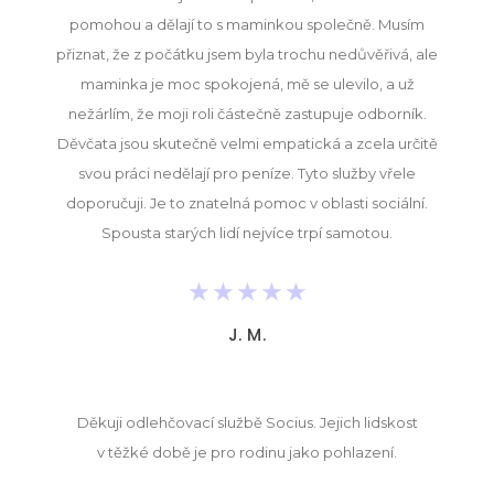
pomohou a dělají to s maminkou společně. Musím
přiznat, že z počátku jsem byla trochu nedůvěřivá, ale
maminka je moc spokojená, mě se ulevilo, a už
nežárlím, že moji roli částečně zastupuje odborník.
Děvčata jsou skutečně velmi empatická a zcela určitě
svou práci nedělají pro peníze. Tyto služby vřele
doporučuji. Je to znatelná pomoc v oblasti sociální.
Spousta starých lidí nejvíce trpí samotou.
★
★
★
★
★
J. M.
Děkuji odlehčovací službě Socius. Jejich lidskost
v těžké době je pro rodinu jako pohlazení.