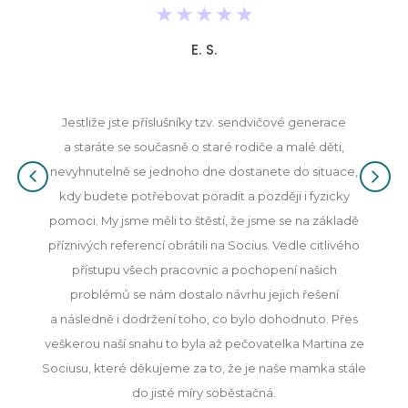
★
★
★
★
★
E. S.
Jestliže jste příslušníky tzv. sendvičové generace
a staráte se současně o staré rodiče a malé děti,
nevyhnutelně se jednoho dne dostanete do situace,
kdy budete potřebovat poradit a později i fyzicky
pomoci. My jsme měli to štěstí, že jsme se na základě
příznivých referencí obrátili na Socius. Vedle citlivého
přístupu všech pracovnic a pochopení našich
problémů se nám dostalo návrhu jejich řešení
a následně i dodržení toho, co bylo dohodnuto. Přes
veškerou naší snahu to byla až pečovatelka Martina ze
Sociusu, které děkujeme za to, že je naše mamka stále
do jisté míry soběstačná.