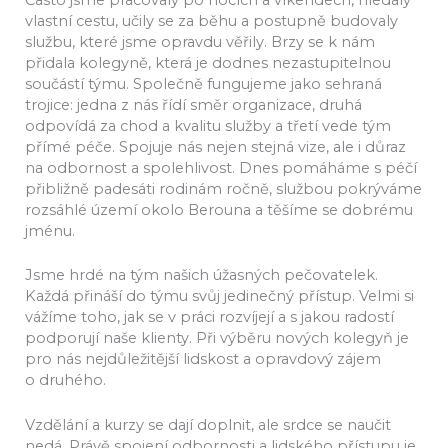
Často jsme pracovaly po nocích a víkendech, hledaly
vlastní cestu, učily se za běhu a postupně budovaly
službu, které jsme opravdu věřily. Brzy se k nám
přidala kolegyně, která je dodnes nezastupitelnou
součástí týmu. Společně fungujeme jako sehraná
trojice: jedna z nás řídí směr organizace, druhá
odpovídá za chod a kvalitu služby a třetí vede tým
přímé péče. Spojuje nás nejen stejná vize, ale i důraz
na odbornost a spolehlivost. Dnes pomáháme s péčí
přibližně padesáti rodinám ročně, službou pokrýváme
rozsáhlé území okolo Berouna a těšíme se dobrému
jménu.
Jsme hrdé na tým našich úžasných pečovatelek.
Každá přináší do týmu svůj jedinečný přístup. Velmi si
vážíme toho, jak se v práci rozvíjejí a s jakou radostí
podporují naše klienty. Při výběru nových kolegyň je
pro nás nejdůležitější lidskost a opravdový zájem
o druhého.
Vzdělání a kurzy se dají doplnit, ale srdce se naučit
nedá. Právě spojení odbornosti a lidského přístupu je