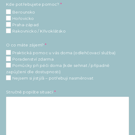
ů
Kde potřebujete pomoc?
*
p
Berounsko
o
Hořovicko
m
Praha-západ
o
Rakovnicko / Křivoklátsko
c
?
O co máte zájem?
*
T
e
Praktická pomoc u vás doma (odlehčovací služba)
l
Poradenství zdarma
e
Pomůcky při péči doma (kde sehnat / případně
f
zapůjčení dle dostupnosti)
o
Nejsem si jistý/á – potřebuji nasměrovat
n
Stručně popište situaci
*